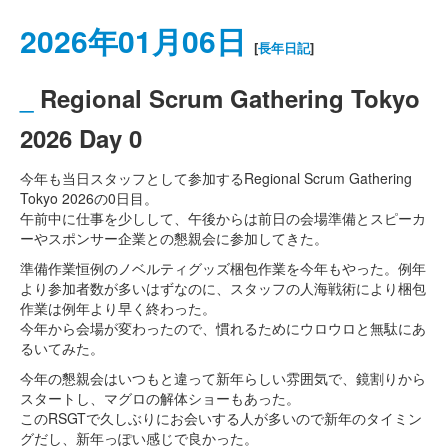
2026年01月06日
[
長年日記
]
_
Regional Scrum Gathering Tokyo
2026 Day 0
今年も当日スタッフとして参加するRegional Scrum Gathering
Tokyo 2026の0日目。
午前中に仕事を少しして、午後からは前日の会場準備とスピーカ
ーやスポンサー企業との懇親会に参加してきた。
準備作業恒例のノベルティグッズ梱包作業を今年もやった。例年
より参加者数が多いはずなのに、スタッフの人海戦術により梱包
作業は例年より早く終わった。
今年から会場が変わったので、慣れるためにウロウロと無駄にあ
るいてみた。
今年の懇親会はいつもと違って新年らしい雰囲気で、鏡割りから
スタートし、マグロの解体ショーもあった。
このRSGTで久しぶりにお会いする人が多いので新年のタイミン
グだし、新年っぽい感じで良かった。