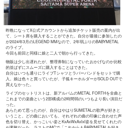
昨晩になってX公式アカウントから追加チケット販売の案内が出
て、シート席を購入することができた。自分が最後に参加したの
が2024年3月のLEGEND MMなので、2年弱ぶりのBABYMETAL
のライブ。
今回も前回と同様に娘と二人で朝から行ってきた。
物販は少し出遅れたが、整理券制になっていたおかげなのか比較
的並ばずにスムーズに購入することはできた。
自分はいつも通りにライブTシャツとラバーバンドをセットで購
入。娘は色々と買っていたが、子狐キーホルダーがSOLD OUTで
買えなかった。
ライブのセットリストは、新アルバムのMETAL FORTHを全曲と
これまでの楽曲という2部構成の2時間弱のいつもより長い演目だ
った。
あらためて思ったのが、自分はやはりSUMETALの歌声が好きと
いうこと。どの曲においても、それぞれの曲の印象に合わせた声
色を切り替え、かっこいい姿とKxAxWxAxIxI姿を見せてくれたの
が素敵だった。ラストのMCで「これからもBABYMETALを好き