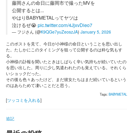
藤岡さんの命日に藤岡市で撮ったMVを
公開するとは...
やはりBABYMETALってヤツは
泣けるぜ😭
pic.twitter.com/4JjxvDieo7
— フジさん (@
K9QGe7yuZeoszJA
)
January 5, 2026
このポストを見て、今日が小神様の命日ということを思い出し
た。たしかにこのタイミングを狙って公開するのは粋な気もす
る。
小神様の訃報を聞いたときはしばらく辛い気持ちが続いていたの
を思い出した。周りに少し気遣われたのも覚えている。それくら
いショックだった。
その後も色々あったけど、まだ彼女たちはまだ続いているという
のはあらためて凄いことだと思う。
Tags:
BABYMETAL
[
ツッコミを入れる
]
追記