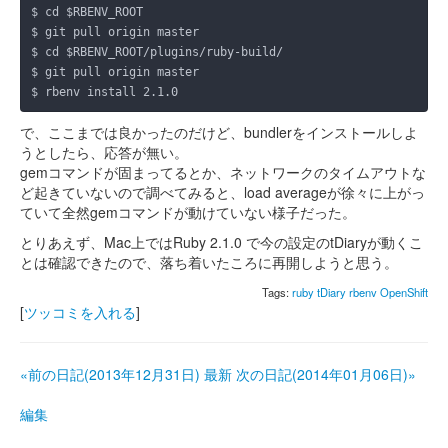
で、ここまでは良かったのだけど、bundlerをインストールしよ
うとしたら、応答が無い。
gemコマンドが固まってるとか、ネットワークのタイムアウトな
ど起きていないので調べてみると、load averageが徐々に上がっ
ていて全然gemコマンドが動けていない様子だった。
とりあえず、Mac上ではRuby 2.1.0 で今の設定のtDiaryが動くこ
とは確認できたので、落ち着いたころに再開しようと思う。
Tags:
ruby
tDiary
rbenv
OpenShift
[
ツッコミを入れる
]
«前の日記(2013年12月31日)
最新
次の日記(2014年01月06日)»
編集